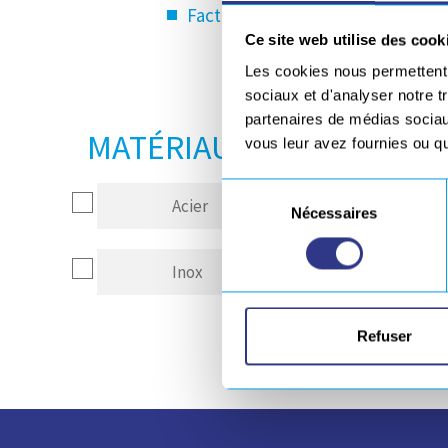
Facteur de marche :
270 A à 60%
Ce site web utilise des cook
Les cookies nous permettent d
sociaux et d'analyser notre t
partenaires de médias sociaux
MATÉRIAUX SOUDABLES
vous leur avez fournies ou qu'
Sélection
Acier
Alumin
Nécessaires
du
consentement
Inox
Autre
Refuser