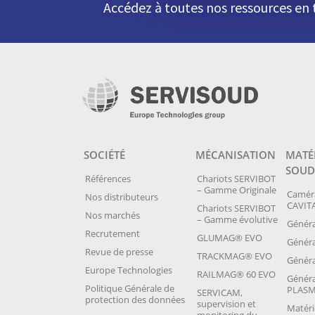
Accédez à toutes nos ressources e
SOCIÉTÉ
MÉCANISATION
MATÉ
SOUD
Références
Chariots SERVIBOT
– Gamme Originale
Camér
Nos distributeurs
CAVIT
Chariots SERVIBOT
Nos marchés
– Gamme évolutive
Généra
Recrutement
GLUMAG® EVO
Génér
Revue de presse
TRACKMAG® EVO
Généra
Europe Technologies
RAILMAG® 60 EVO
Généra
Politique Générale de
PLAS
SERVICAM,
protection des données
supervision et
Matéri