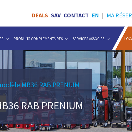
DEALS
SAV
CONTACT
EN
|
MA RÉSER
GE
PRODUITS COMPLÉMENTAIRES
SERVICES ASSOCIÉS
LOC
 modèle MB36 RAB PRENIUM
B36 RAB PRENIUM