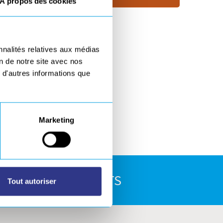
À propos des cookies
nnalités relatives aux médias
on de notre site avec nos
 d'autres informations que
Marketing
E TÉLÉCHARGEMENTS
Tout autoriser