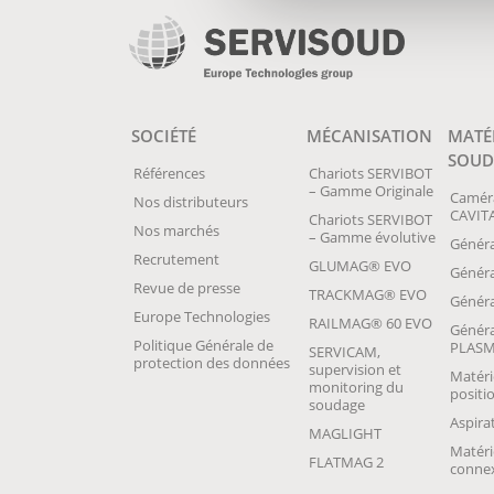
SOCIÉTÉ
MÉCANISATION
MATÉ
SOUD
Références
Chariots SERVIBOT
– Gamme Originale
Camér
Nos distributeurs
CAVIT
Chariots SERVIBOT
Nos marchés
– Gamme évolutive
Généra
Recrutement
GLUMAG® EVO
Génér
Revue de presse
TRACKMAG® EVO
Généra
Europe Technologies
RAILMAG® 60 EVO
Généra
Politique Générale de
PLAS
SERVICAM,
protection des données
supervision et
Matéri
monitoring du
posit
soudage
Aspira
MAGLIGHT
Matéri
FLATMAG 2
conne