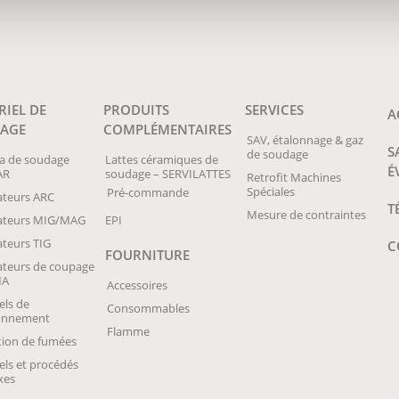
RIEL DE
PRODUITS
SERVICES
A
AGE
COMPLÉMENTAIRES
SAV, étalonnage & gaz
S
de soudage
a de soudage
Lattes céramiques de
É
AR
soudage – SERVILATTES
Retrofit Machines
Spéciales
Pré-commande
teurs ARC
T
Mesure de contraintes
ateurs MIG/MAG
EPI
teurs TIG
C
FOURNITURE
teurs de coupage
MA
Accessoires
els de
Consommables
ionnement
Flamme
tion de fumées
els et procédés
xes