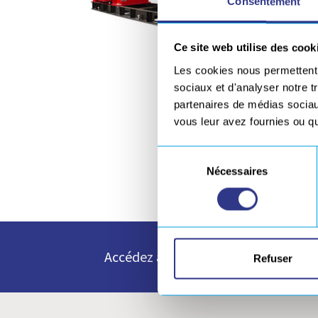
Consentement
Ce site web utilise des cook
Les cookies nous permettent d
sociaux et d'analyser notre t
partenaires de médias sociaux
vous leur avez fournies ou qu'
Sélection
Nécessaires
du
consentement
Accédez à toutes nos ressources e
Refuser