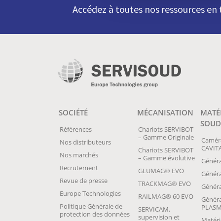
Accédez à toutes nos ressources e
SOCIÉTÉ
MÉCANISATION
MATÉ
SOUD
Références
Chariots SERVIBOT
– Gamme Originale
Camér
Nos distributeurs
CAVIT
Chariots SERVIBOT
Nos marchés
– Gamme évolutive
Généra
Recrutement
GLUMAG® EVO
Génér
Revue de presse
TRACKMAG® EVO
Généra
Europe Technologies
RAILMAG® 60 EVO
Généra
Politique Générale de
PLAS
SERVICAM,
protection des données
supervision et
Matéri