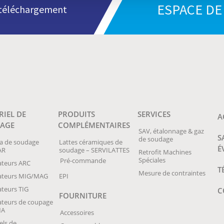
ESPACE D
n téléchargement
RIEL DE
PRODUITS
SERVICES
A
AGE
COMPLÉMENTAIRES
SAV, étalonnage & gaz
S
de soudage
a de soudage
Lattes céramiques de
É
AR
soudage – SERVILATTES
Retrofit Machines
Spéciales
Pré-commande
teurs ARC
T
Mesure de contraintes
ateurs MIG/MAG
EPI
teurs TIG
C
FOURNITURE
teurs de coupage
MA
Accessoires
els de