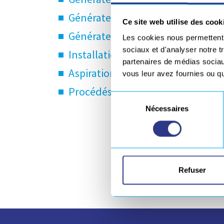
Générateur MIG
Ce site web utilise des cook
Générateur TIG
Les cookies nous permettent d
sociaux et d'analyser notre t
Installation coupage plasma
partenaires de médias sociaux
Aspiration
vous leur avez fournies ou qu'
Procédés connexes
Sélection
Nécessaires
du
consentement
Refuser