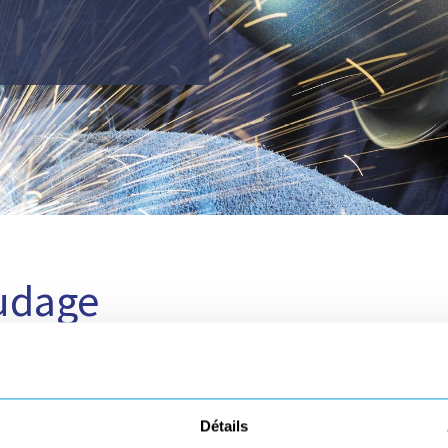
oudage
l’ensemble de fournitures industrielles
 protection individuelle du soudeur :
Détails