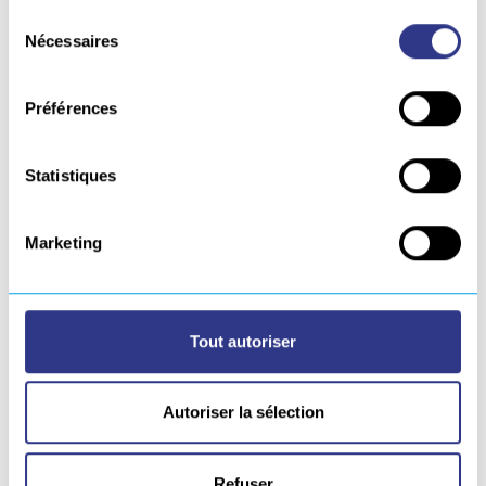
Sélection
Date de fin de location souhaitée
*
Nécessaires
du
consentement
Préférences
COMMENTAIRES
Statistiques
Marketing
Tout autoriser
J'accepte les
conditions générales de
Autoriser la sélection
location
*
Refuser