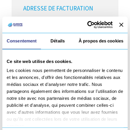
ADRESSE DE FACTURATION
Numéro et rue
*
Consentement
Détails
À propos des cookies
Code postal
*
Ce site web utilise des cookies.
Les cookies nous permettent de personnaliser le contenu
Ville
*
et les annonces, d'offrir des fonctionnalités relatives aux
médias sociaux et d'analyser notre trafic. Nous
partageons également des informations sur l'utilisation de
DATES DE LOCATION
notre site avec nos partenaires de médias sociaux, de
publicité et d'analyse, qui peuvent combiner celles-ci
avec d'autres informations que vous leur avez fournies
Date de début de location souhaitée
*
ou qu'ils ont collectées lors de votre utilisation de leurs
services.