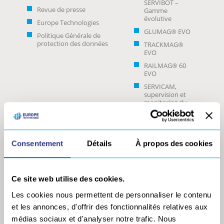
SERVIBOT –
Revue de presse
Gamme
évolutive
Europe Technologies
GLUMAG® EVO
Politique Générale de
protection des données
TRACKMAG®
EVO
RAILMAG® 60
EVO
SERVICAM,
supervision et
monitoring du
soudage
MAGLIGHT
FLATMAG 2
Consentement
Détails
À propos des cookies
MATÉRIEL DE SOUDAGE
Caméra de soudage
Ce site web utilise des cookies.
CAVITAR
Les cookies nous permettent de personnaliser le contenu
Générateurs ARC
et les annonces, d'offrir des fonctionnalités relatives aux
Générateurs MIG/MAG
médias sociaux et d'analyser notre trafic. Nous