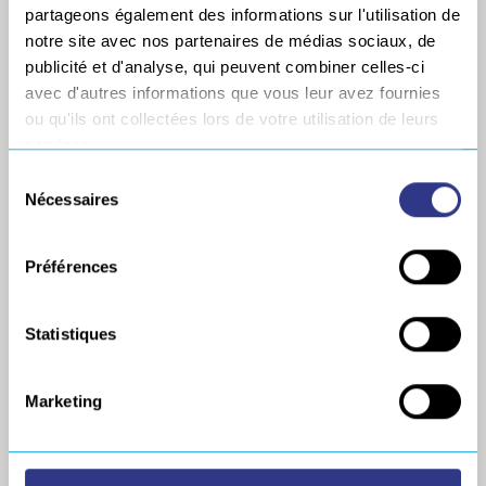
Générateurs TIG
partageons également des informations sur l'utilisation de
Générateurs de coupage
notre site avec nos partenaires de médias sociaux, de
PLASMA
publicité et d'analyse, qui peuvent combiner celles-ci
Matériels de
avec d'autres informations que vous leur avez fournies
positionnement
ou qu'ils ont collectées lors de votre utilisation de leurs
Aspiration de fumées
services.
Matériels et procédés
connexes
Sélection
Nécessaires
du
PRODUITS
consentement
COMPLÉMENTAIRES
Préférences
Lattes céramiques de
soudage – SERVILATTES
Pré-commande
Statistiques
EPI
Marketing
FOURNITURE
Accessoires
Consommables