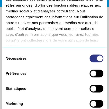
et les annonces, d'offrir des fonctionnalités relatives aux
médias sociaux et d'analyser notre trafic. Nous
partageons également des informations sur l'utilisation de
notre site avec nos partenaires de médias sociaux, de
publicité et d'analyse, qui peuvent combiner celles-ci
avec d'autres informations que vous leur avez fournies
ou qu'ils ont collectées lors de votre utilisation de leurs
services.
Sélection
Nécessaires
du
SOCIÉTÉ
MÉCANISATION
consentement
Références
Chariots SERVIBOT
Préférences
– Gamme Originale
Nos distributeurs
Chariots SERVIBOT
Nos marchés
– Gamme évolutive
Statistiques
Recrutement
GLUMAG® EVO
Revue de presse
TRACKMAG® EVO
Europe Technologies
Marketing
RAILMAG® 60 EVO
Politique Générale de