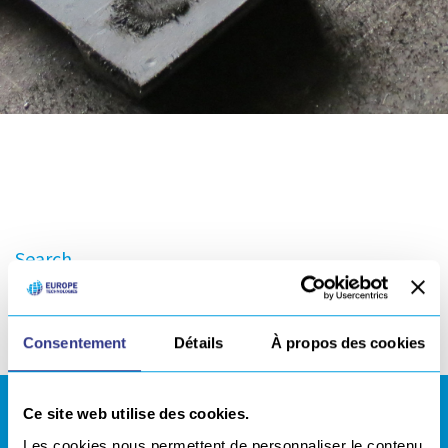
Search
Consentement
Détails
À propos des cookies
Ce site web utilise des cookies.
ESPACE DE TÉLÉCHARGEMENTS
Les cookies nous permettent de personnaliser le contenu