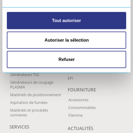
SERVICAM,
protection des données
supervision et
monitoring du
soudage
Tout autoriser
MAGLIGHT
FLATMAG 2
Autoriser la sélection
MATÉRIEL DE SOUDAGE
PRODUITS
COMPLÉMENTAIRES
Caméra de soudage CAVITAR
Lattes céramiques de soudage
Générateurs ARC
Refuser
– SERVILATTES
Générateurs MIG/MAG
Pré-commande
Générateurs TIG
EPI
Générateurs de coupage
PLASMA
FOURNITURE
Matériels de positionnement
Accessoires
Aspiration de fumées
Consommables
Matériels et procédés
connexes
Flamme
SERVICES
ACTUALITÉS