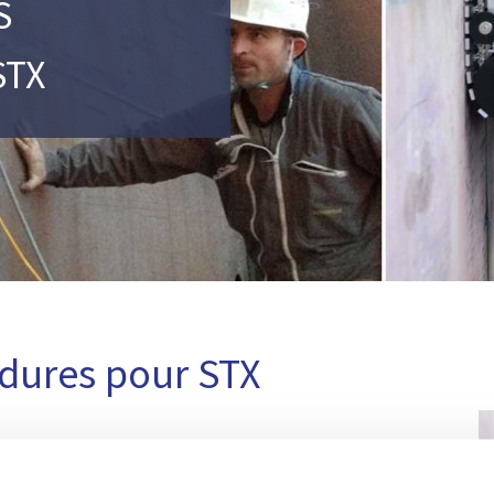
S
STX
dures pour STX