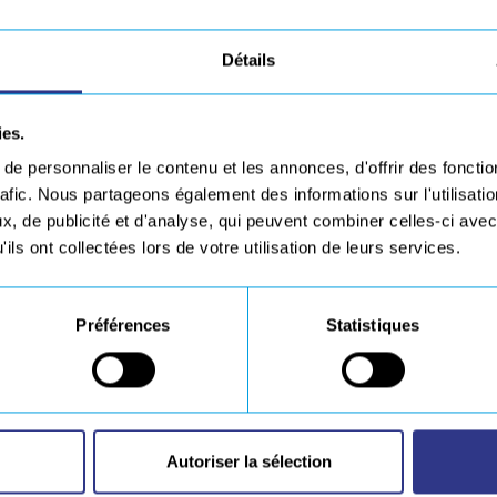
les Verne, avec les compétences des filiales du groupe
Détails
ation pour SERVISOUD et robotique pour GEBE2, a
 conditions réelles.
ies.
nilles magnétiques effectue les soudures de bordés de
e personnaliser le contenu et les annonces, d'offrir des fonctio
ment, de soudure, de laser et d’électronique.
rafic. Nous partageons également des informations sur l'utilisati
éveloppement de projet débuté en 2013 et dont l’issue
, de publicité et d'analyse, qui peuvent combiner celles-ci avec
ils ont collectées lors de votre utilisation de leurs services.
Préférences
Statistiques
Autoriser la sélection