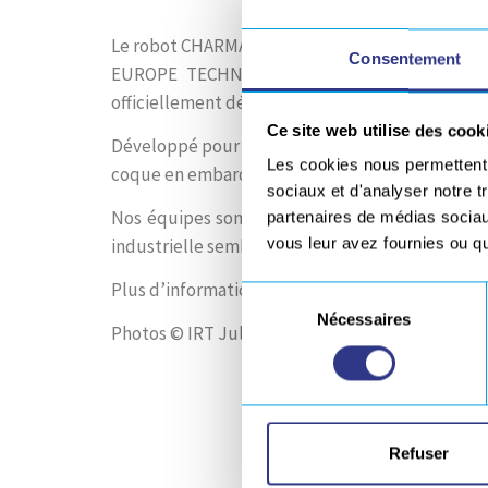
Le robot CHARMAN développé au sein de l’IRT Ju
Consentement
EUROPE TECHNOLOGIES; soudure et mécanis
officiellement débuté ses premières soudures en
Ce site web utilise des cook
Développé pour STX, ce robot autonome sur che
Les cookies nous permettent d
coque en embarquant des technologies de roule
sociaux et d'analyser notre t
Nos équipes sont fières d’avoir oeuvrées au d
partenaires de médias sociaux
vous leur avez fournies ou qu'
industrielle semble en bonne voie.
Plus d’informations sur le
projet ici.
Sélection
Nécessaires
du
Photos © IRT Jules Verne
consentement
Refuser