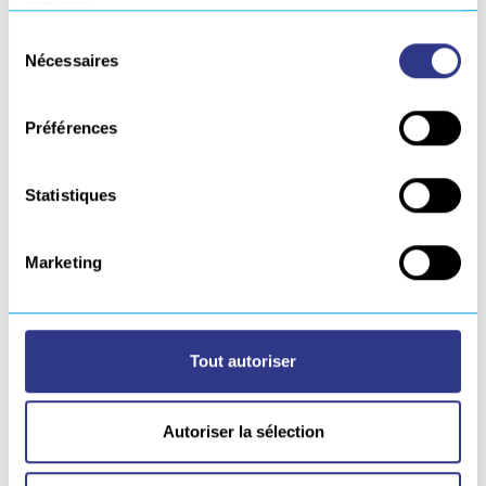
services.
Technologie onduleurs : poids et
Sélection
Nécessaires
consommations électriques
du
consentement
réduites
Pince de masse type croco
Préférences
laiton, Pince porte électrode
type stubby d’une longueur
Statistiques
standard de 4 m
Matériel avec Constat de
Validation sur demande
Marketing
Ils sont aussi utilisables avec des électrodes rutiles
ou bien basiques.
Tout autoriser
Pour toutes demandes et équipements
spécifiques, merci de nous
contacter
(ex: rallonge
Autoriser la sélection
de pince spéciale, groupe électrogène…)