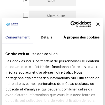
Acier
Aluminium
Composite
Consentement
Détails
À propos des cookies
Inox
Ce site web utilise des cookies.
Les cookies nous permettent de personnaliser le contenu
Autre
et les annonces, d'offrir des fonctionnalités relatives aux
médias sociaux et d'analyser notre trafic. Nous
partageons également des informations sur l'utilisation de
GÉNÉRALITÉS
notre site avec nos partenaires de médias sociaux, de
publicité et d'analyse, qui peuvent combiner celles-ci
avec d'autres informations que vous leur avez fournies
Tous nos générateurs de soudage ARC sont
ou qu'ils ont collectées lors de votre utilisation de leurs
équipés de :