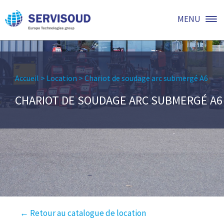
MENU
Accueil
>
Location
>
Chariot de soudage arc submergé A6
CHARIOT DE SOUDAGE ARC SUBMERGÉ A6
← Retour au catalogue de location