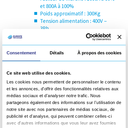
et 800A à 100%
Poids approximatif : 300Kg
Tension alimentation : 400V –
3Ph
CHASSIS DE TRANSPORT
Poids approximatif : 750 kg
Consentement
Détails
À propos des cookies
Dimensions : l : 2000 mm – L :
1000 mm – h : 1700 mm
Ce site web utilise des cookies.
Les cookies nous permettent de personnaliser le contenu
MATÉRIAUX SOUDABLES
et les annonces, d'offrir des fonctionnalités relatives aux
médias sociaux et d'analyser notre trafic. Nous
partageons également des informations sur l'utilisation de
Acier
notre site avec nos partenaires de médias sociaux, de
publicité et d'analyse, qui peuvent combiner celles-ci
avec d'autres informations que vous leur avez fournies
Aluminium