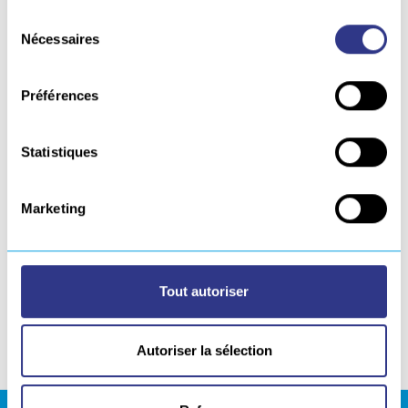
Sélection
Technologie onduleurs : poids et
Nécessaires
du
consommations électriques
consentement
réduites
Préférences
Pince de masse type croco
laiton, Torche 4 ou 8 m, Mano-
Détendeur
Statistiques
Matériel avec Constat de
Validation sur demande
Marketing
De plus nos générateurs sont refroidis par Air ou
Eau en fonction de la puissance.
Tout autoriser
Pour toutes demandes et équipements
spécifiques, merci de nous
contacter
(ex:
prolongateur de torche 20m, etc.)
Autoriser la sélection