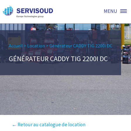
MENU
Accueil
>
Location
>
Générateur CADDY TIG 2200i DC
GÉNÉRATEUR CADDY TIG 2200I DC
← Retour au catalogue de location