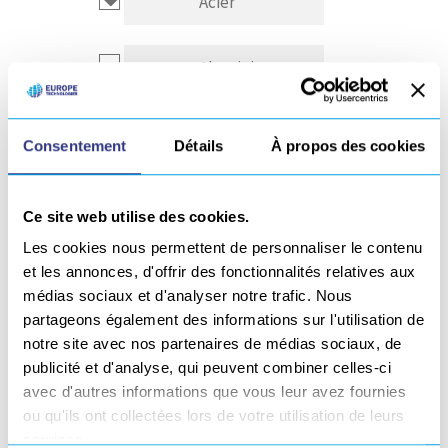
Acier
Aluminium
Composite
Consentement
Détails
À propos des cookies
Inox
Ce site web utilise des cookies.
Les cookies nous permettent de personnaliser le contenu
Autre
et les annonces, d'offrir des fonctionnalités relatives aux
médias sociaux et d'analyser notre trafic. Nous
partageons également des informations sur l'utilisation de
notre site avec nos partenaires de médias sociaux, de
GÉNÉRALITÉS
publicité et d'analyse, qui peuvent combiner celles-ci
avec d'autres informations que vous leur avez fournies
Tous nos générateurs de soudage TIG sont équipés
ou qu'ils ont collectées lors de votre utilisation de leurs
services.
de :