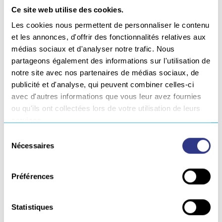
Aluminium
Ce site web utilise des cookies.
Les cookies nous permettent de personnaliser le contenu
Composite
et les annonces, d'offrir des fonctionnalités relatives aux
médias sociaux et d'analyser notre trafic. Nous
partageons également des informations sur l'utilisation de
Inox
notre site avec nos partenaires de médias sociaux, de
publicité et d'analyse, qui peuvent combiner celles-ci
avec d'autres informations que vous leur avez fournies
Autre
ou qu'ils ont collectées lors de votre utilisation de leurs
services.
Sélection
GÉNÉRALITÉS
Nécessaires
du
consentement
Nous louons des équipements de mise en rotation
Préférences
et en position de vos pièces à souder.
Pour toutes demandes et équipements
Statistiques
spécifiques, n’hésitez pas à
nous consulter
.