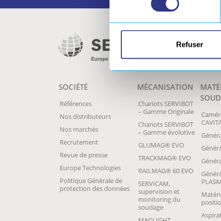
Refuser
SOCIÉTÉ
MÉCANISATION
MATÉ
SOUD
Références
Chariots SERVIBOT
– Gamme Originale
Camér
Nos distributeurs
CAVIT
Chariots SERVIBOT
Nos marchés
– Gamme évolutive
Généra
Recrutement
GLUMAG® EVO
Génér
Revue de presse
TRACKMAG® EVO
Généra
Europe Technologies
RAILMAG® 60 EVO
Généra
Politique Générale de
PLAS
SERVICAM,
protection des données
supervision et
Matéri
monitoring du
posit
soudage
Aspira
MAGLIGHT