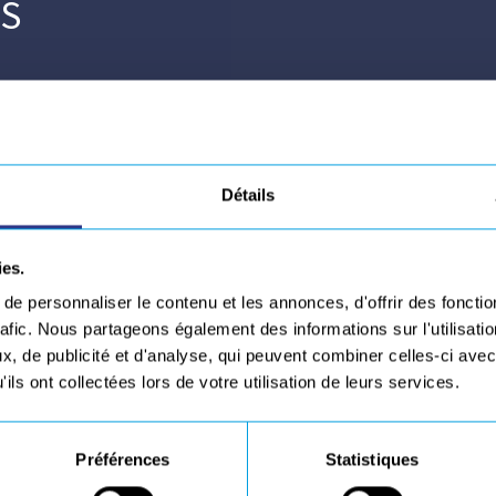
S
Détails
la rescousses des soudeurs
ies.
e personnaliser le contenu et les annonces, d'offrir des fonctio
rafic. Nous partageons également des informations sur l'utilisati
, de publicité et d'analyse, qui peuvent combiner celles-ci avec
ils ont collectées lors de votre utilisation de leurs services.
ESPACE D
n téléchargement
Préférences
Statistiques