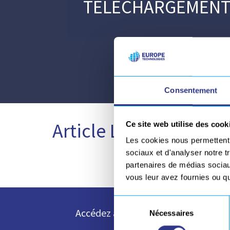
TÉLÉCHARGEMENT
Consentement
Article Les robots à 
Ce site web utilise des cook
Les cookies nous permettent d
sociaux et d'analyser notre t
partenaires de médias sociaux
vous leur avez fournies ou qu'
Sélection
Accédez à toutes nos ressources e
Nécessaires
du
consentement