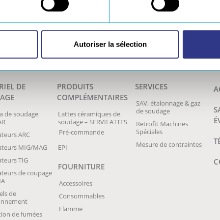
Autoriser la sélection
RIEL DE
PRODUITS
SERVICES
A
AGE
COMPLÉMENTAIRES
SAV, étalonnage & gaz
S
de soudage
a de soudage
Lattes céramiques de
É
AR
soudage – SERVILATTES
Retrofit Machines
Spéciales
Pré-commande
teurs ARC
T
Mesure de contraintes
ateurs MIG/MAG
EPI
teurs TIG
C
FOURNITURE
teurs de coupage
MA
Accessoires
els de
Consommables
ionnement
Flamme
tion de fumées