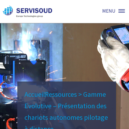
MENU
Accueil
Ressources
>
Gamme
Evolutive – Présentation des
chariots autonomes pilotage
à distance