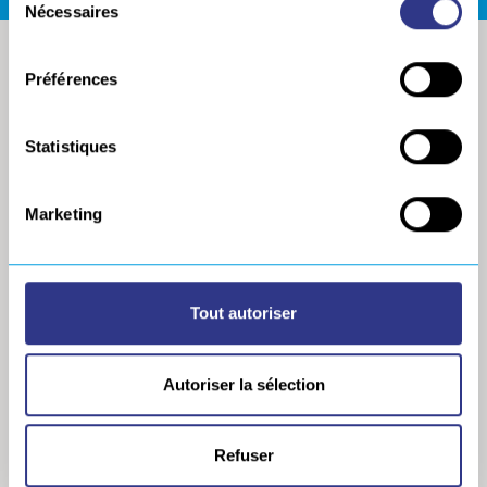
Nécessaires
du
consentement
Préférences
Statistiques
Marketing
SOCIÉTÉ
MÉCANISATION
Références
Chariots SERVIBOT
Tout autoriser
– Gamme Originale
Nos distributeurs
Chariots SERVIBOT
Nos marchés
– Gamme évolutive
Autoriser la sélection
Recrutement
GLUMAG® EVO
Revue de presse
TRACKMAG® EVO
Europe Technologies
RAILMAG® 60 EVO
Refuser
Politique Générale de
SERVICAM,