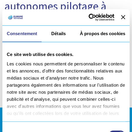
autonomes pilotage à
distance
La gamme SERVIBOT ÉVOLUTIVE propose des chariots
Consentement
Détails
À propos des cookies
pour le soudage et ses procédés connexes. Ils sont
alimentés sur batterie et utilisables dans toutes les
positions. Les chariots de la gamme évolutive peuvent
Ce site web utilise des cookies.
être pilotés à distance et comprennent de nombreuses
Les cookies nous permettent de personnaliser le contenu
fonctionnalités comme l’apprentissage de trajectoire, le
et les annonces, d'offrir des fonctionnalités relatives aux
stick out automatique, l’édition de script…
médias sociaux et d'analyser notre trafic. Nous
partageons également des informations sur l'utilisation de
notre site avec nos partenaires de médias sociaux, de
Partager
publicité et d'analyse, qui peuvent combiner celles-ci
avec d'autres informations que vous leur avez fournies
ou qu'ils ont collectées lors de votre utilisation de leurs
ESPACE DE TÉLÉCHARGEMENTS
services.
Sélection