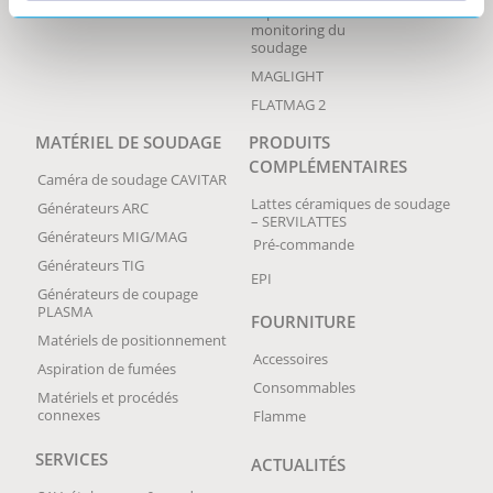
protection des données
supervision et
monitoring du
soudage
MAGLIGHT
FLATMAG 2
MATÉRIEL DE SOUDAGE
PRODUITS
COMPLÉMENTAIRES
Caméra de soudage CAVITAR
Lattes céramiques de soudage
Générateurs ARC
– SERVILATTES
Générateurs MIG/MAG
Pré-commande
Générateurs TIG
EPI
Générateurs de coupage
PLASMA
FOURNITURE
Matériels de positionnement
Accessoires
Aspiration de fumées
Consommables
Matériels et procédés
connexes
Flamme
SERVICES
ACTUALITÉS