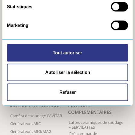
SOCIÉTÉ
MÉCANISATION
Statistiques
Références
Chariots SERVIBOT
– Gamme Originale
Nos distributeurs
Marketing
Chariots SERVIBOT
Nos marchés
– Gamme évolutive
Recrutement
GLUMAG® EVO
Revue de presse
TRACKMAG® EVO
Tout autoriser
Europe Technologies
RAILMAG® 60 EVO
Politique Générale de
SERVICAM,
protection des données
supervision et
Autoriser la sélection
monitoring du
soudage
MAGLIGHT
Refuser
FLATMAG 2
MATÉRIEL DE SOUDAGE
PRODUITS
COMPLÉMENTAIRES
Caméra de soudage CAVITAR
Lattes céramiques de soudage
Générateurs ARC
– SERVILATTES
Générateurs MIG/MAG
Pré-commande