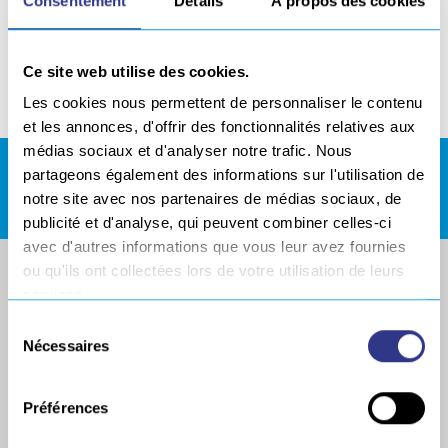
Consentement
Détails
À propos des cookies
Search
Ce site web utilise des cookies.
Les cookies nous permettent de personnaliser le contenu
et les annonces, d'offrir des fonctionnalités relatives aux
médias sociaux et d'analyser notre trafic. Nous
partageons également des informations sur l'utilisation de
ESPACE DE TÉLÉCHARGEMENTS
notre site avec nos partenaires de médias sociaux, de
publicité et d'analyse, qui peuvent combiner celles-ci
avec d'autres informations que vous leur avez fournies
ou qu'ils ont collectées lors de votre utilisation de leurs
services.
Sélection
Nécessaires
du
consentement
Préférences