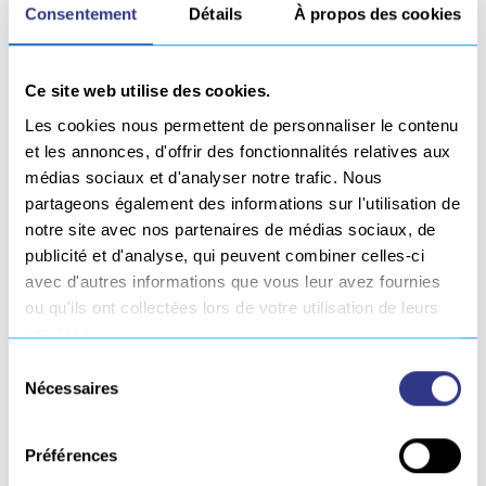
SERVISOUD nous apporte plus qu’un procédé,
Consentement
Détails
À propos des cookies
cette société nous apporte un large panel de
produits propres qui pouvait nous faire défaut et
Ce site web utilise des cookies.
qui permettra demain de répondre plus largement
aux besoins de nos clients. »
Les cookies nous permettent de personnaliser le contenu
et les annonces, d'offrir des fonctionnalités relatives aux
Les bénéfices sont mutuels. « SERVISOUD et notre
médias sociaux et d'analyser notre trafic. Nous
filiale SONATS (qui produit de systèmes de
partageons également des informations sur l'utilisation de
martelage de soudure en vue de les renforcer) ont
notre site avec nos partenaires de médias sociaux, de
également beaucoup à gagner à échanger sur leurs
publicité et d'analyse, qui peuvent combiner celles-ci
connaissances respectives sur le soudage. La
avec d'autres informations que vous leur avez fournies
cohérence est totale » assure Patrick CHEPPE.
ou qu'ils ont collectées lors de votre utilisation de leurs
services.
Sélection
SERVISOUD continuera d’exister sous son nom propre et
Nécessaires
du
sous la direction générale de Claude RICHARD qui était
consentement
associé au Fondateur de l’entreprise Patrice RONDEAU
Préférences
depuis 4 ans. L’activité des sites est également