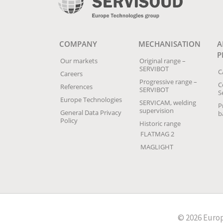
COMPANY
MECHANISATION
A
P
Our markets
Original range –
SERVIBOT
C
Careers
Progressive range –
C
References
SERVIBOT
S
Europe Technologies
SERVICAM, welding
P
supervision
General Data Privacy
b
Policy
Historic range
FLATMAG 2
MAGLIGHT
© 2026 Europ