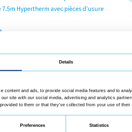
e 7.5m Hypertherm avec pièces d’usure
e
le. Pour toutes demandes et équipements spécifiques,
Details
e content and ads, to provide social media features and to analy
 our site with our social media, advertising and analytics partn
 provided to them or that they’ve collected from your use of their
r de coupage PLASMA ?
Vous souhaitez 
t parvenir un devis !
Réalisez votre 
Preferences
Statistics