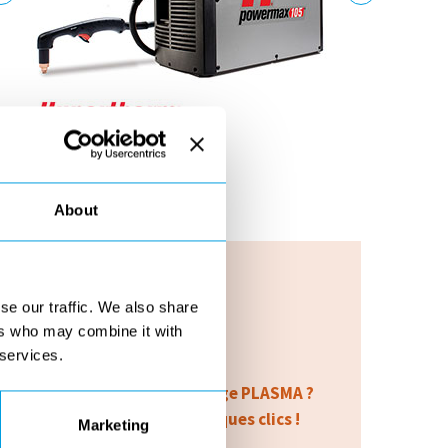
About
se our traffic. We also share
ers who may combine it with
 services.
louer un générateur de coupage PLASMA ?
demande de location en quelques clics !
Marketing