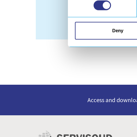
Acheter
Deny
Access and downloa