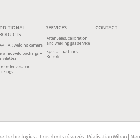
DDITIONAL
SERVICES
CONTACT
RODUCTS
After Sales, calibration
and welding gas service
AVITAR welding camera
Special machines –
eramic weld backings –
Retrofit
ervilattes
re-order ceramic
ackings
e Technologies - Tous droits réservés.
Réalisation
Wiboo |
Ment