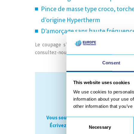
Pince de masse type croco, torch
d’origine Hypertherm
D’amorçage sans haute fréquenc
Le coupage s’effectue au contact de la tô
consultez-nous (ex: gougeage place, etc.).
Consent
This website uses cookies
We use cookies to personalis
information about your use of
other information that you’ve
Vous souhaitez acheter un générateu
Consent
Écrivez-nous, nos équipes vous feron
Necessary
Selection