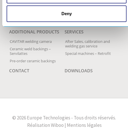
Europe Technologies
Historic range
General Data Privacy Policy
FLATMAG 2
Deny
MAGLIGHT
ADDITIONAL PRODUCTS
SERVICES
CAVITAR welding camera
After Sales, calibration and
welding gas service
Ceramic weld backings –
Servilattes
Special machines – Retrofit
Pre-order ceramic backings
CONTACT
DOWNLOADS
© 2026 Europe Technologies - Tous droits réservés.
Réalisation
Wiboo |
Mentions légales