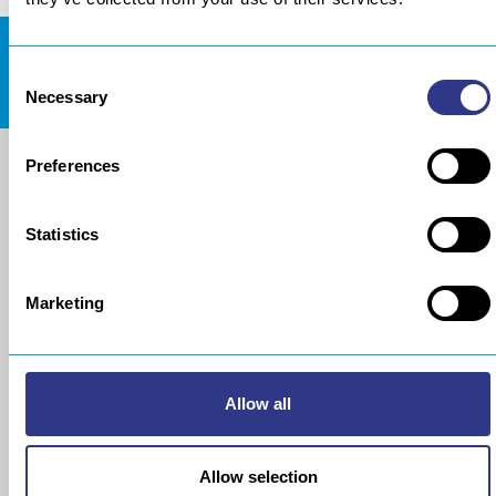
DOCUMENTATION CENTER
Consent
Necessary
Selection
Preferences
Statistics
Marketing
COMPANY
MECHANISATION
Allow all
Our markets
Original range – SERVIBOT
Careers
Progressive range – SERVIBOT
Allow selection
References
SERVICAM, welding
supervision