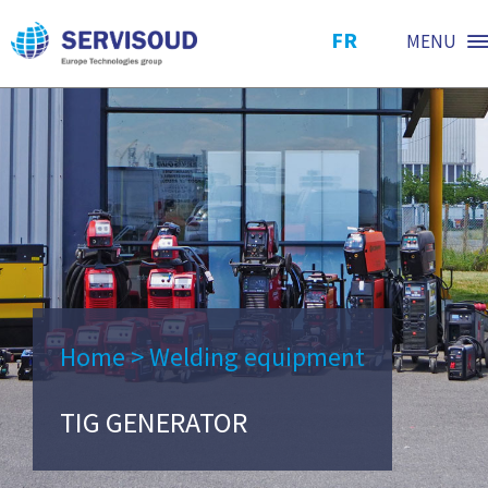
FR
MENU
Home
>
Welding equipment
TIG GENERATOR