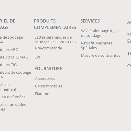
RIEL DE
PRODUITS
SERVICES
A
AGE
COMPLÉMENTAIRES
SAV, étalonnage & gaz
S
de soudage
a de soudage
Lattes céramiques de
É
AR
soudage – SERVILATTES
Retrofit Machines
Spéciales
Pré-commande
teurs ARC
T
Mesure de contraintes
ateurs MIG/MAG
EPI
teurs TIG
C
FOURNITURE
teurs de coupage
MA
Accessoires
els de
Consommables
ionnement
Flamme
tion de fumées
els et procédés
xes