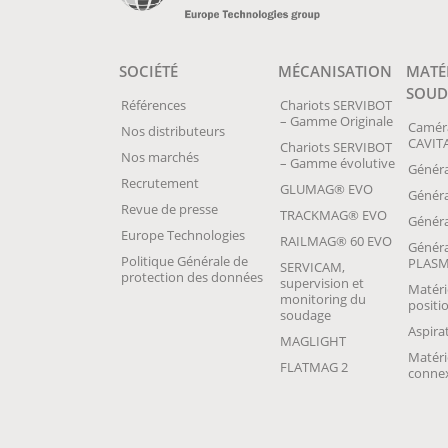
SOCIÉTÉ
MÉCANISATION
MATÉ
SOUD
Références
Chariots SERVIBOT
– Gamme Originale
Camér
Nos distributeurs
CAVIT
Chariots SERVIBOT
Nos marchés
– Gamme évolutive
Généra
Recrutement
GLUMAG® EVO
Génér
Revue de presse
TRACKMAG® EVO
Généra
Europe Technologies
RAILMAG® 60 EVO
Généra
Politique Générale de
PLAS
SERVICAM,
protection des données
supervision et
Matéri
monitoring du
posit
soudage
Aspira
MAGLIGHT
Matéri
FLATMAG 2
conne