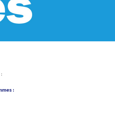
 :
mmes :