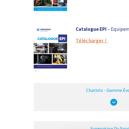
Catalogue EPI
– Equipem
Télécharger !
Chariots - Gamme Évo
Supervision Du Sou